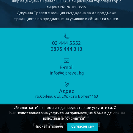
Фирма Джуанна Травел ЕООД е лицензиран туроператор с
лиценз № РК-01-8636.
КРУИЗИ
Джуанна Травел е агенция създадена за да продължи
традицията по предлагане на усмивки и сбъднати мечти.
Речни круизи
Морски круизи
02 444 5552
0895 444 313
КОНТАКТИ
E-mail
info@djtravel.bg
Адрес
гр.София, бул. „Христо Ботев“ 163
„Бисквитките“ ни помагат да предоставяме услугите си. С
Този сайт е рекламен. Информация съгласно чл. 82 от ЗТ може да
използването на услугите ни приемате, че можем да
получите в нашите офиси.
използваме „бисквитки“.
Djuanna Travel © 2020
Прочети повече
Съгласен съм