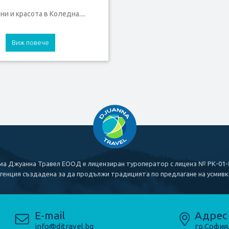
и и красота в Коледна....
Виж повече
а Джуанна Травел ЕООД е лицензиран туроператор с лиценз № РК-01-
генция създадена за да продължи традицията по предлагане на усмивк
E-mail
Адрес
info@djtravel.bg
гр.София,