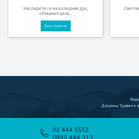
Насладете се на коледния дух,
Светлин
обхванал цяла...
Виж повече
Фирм
Джуанна Травел е а
02 444 5552
0895 444 313