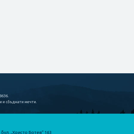
8636.
и и сбъднати мечти.
 бул. „Христо Ботев“ 163