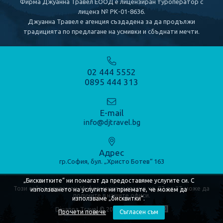
Фирма Джуанна Травел ЕООД е лицензиран туроператор с
лиценз № РК-01-8636.
КРУИЗИ
Джуанна Травел е агенция създадена за да продължи
традицията по предлагане на усмивки и сбъднати мечти.
Речни круизи
Морски круизи
02 444 5552
0895 444 313
КОНТАКТИ
E-mail
info@djtravel.bg
Адрес
гр.София, бул. „Христо Ботев“ 163
„Бисквитките“ ни помагат да предоставяме услугите си. С
Този сайт е рекламен. Информация съгласно чл. 82 от ЗТ може да
използването на услугите ни приемате, че можем да
получите в нашите офиси.
използваме „бисквитки“.
Djuanna Travel © 2020
Прочети повече
Съгласен съм