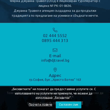
Фирма Джуанна Травел ЕООД е лицензиран туроператор с
лиценз № РК-01-8636.
КРУИЗИ
Джуанна Травел е агенция създадена за да продължи
традицията по предлагане на усмивки и сбъднати мечти.
Речни круизи
Морски круизи
02 444 5552
0895 444 313
КОНТАКТИ
E-mail
info@djtravel.bg
Адрес
гр.София, бул. „Христо Ботев“ 163
„Бисквитките“ ни помагат да предоставяме услугите си. С
Този сайт е рекламен. Информация съгласно чл. 82 от ЗТ може да
използването на услугите ни приемате, че можем да
получите в нашите офиси.
използваме „бисквитки“.
Djuanna Travel © 2020
Прочети повече
Съгласен съм