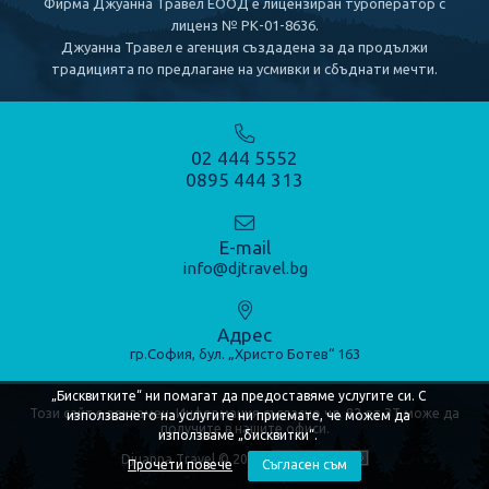
Фирма Джуанна Травел ЕООД е лицензиран туроператор с
лиценз № РК-01-8636.
КРУИЗИ
Джуанна Травел е агенция създадена за да продължи
традицията по предлагане на усмивки и сбъднати мечти.
Речни круизи
Морски круизи
02 444 5552
0895 444 313
КОНТАКТИ
E-mail
info@djtravel.bg
Адрес
гр.София, бул. „Христо Ботев“ 163
„Бисквитките“ ни помагат да предоставяме услугите си. С
Този сайт е рекламен. Информация съгласно чл. 82 от ЗТ може да
използването на услугите ни приемате, че можем да
получите в нашите офиси.
използваме „бисквитки“.
Djuanna Travel © 2020
Прочети повече
Съгласен съм