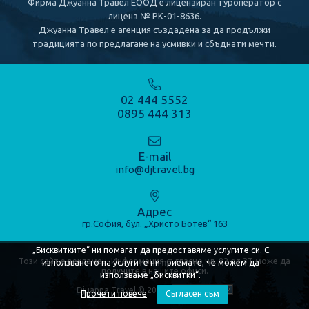
Фирма Джуанна Травел ЕООД е лицензиран туроператор с
лиценз № РК-01-8636.
КРУИЗИ
Джуанна Травел е агенция създадена за да продължи
традицията по предлагане на усмивки и сбъднати мечти.
Речни круизи
Морски круизи
02 444 5552
0895 444 313
КОНТАКТИ
E-mail
info@djtravel.bg
Адрес
гр.София, бул. „Христо Ботев“ 163
„Бисквитките“ ни помагат да предоставяме услугите си. С
Този сайт е рекламен. Информация съгласно чл. 82 от ЗТ може да
използването на услугите ни приемате, че можем да
получите в нашите офиси.
използваме „бисквитки“.
Djuanna Travel © 2020
Прочети повече
Съгласен съм